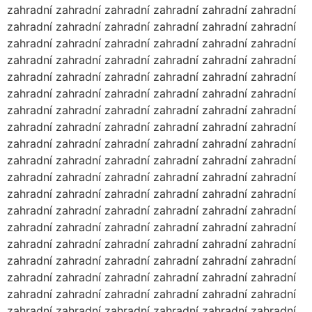
zahradní zahradní zahradní zahradní zahradní zahradní
zahradní zahradní zahradní zahradní zahradní zahradní
zahradní zahradní zahradní zahradní zahradní zahradní
zahradní zahradní zahradní zahradní zahradní zahradní
zahradní zahradní zahradní zahradní zahradní zahradní
zahradní zahradní zahradní zahradní zahradní zahradní
zahradní zahradní zahradní zahradní zahradní zahradní
zahradní zahradní zahradní zahradní zahradní zahradní
zahradní zahradní zahradní zahradní zahradní zahradní
zahradní zahradní zahradní zahradní zahradní zahradní
zahradní zahradní zahradní zahradní zahradní zahradní
zahradní zahradní zahradní zahradní zahradní zahradní
zahradní zahradní zahradní zahradní zahradní zahradní
zahradní zahradní zahradní zahradní zahradní zahradní
zahradní zahradní zahradní zahradní zahradní zahradní
zahradní zahradní zahradní zahradní zahradní zahradní
zahradní zahradní zahradní zahradní zahradní zahradní
zahradní zahradní zahradní zahradní zahradní zahradní
zahradní zahradní zahradní zahradní zahradní zahradní