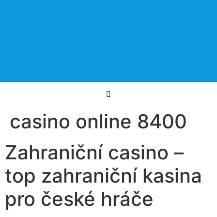
casino online 8400
Zahraniční casino –
top zahraniční kasina
pro české hráče