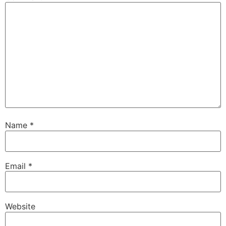
Name
*
Email
*
Website