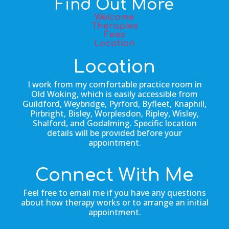
Find Out More
Welcome
Therapies
Fees
Location
Location
I work from my comfortable practice room in
Old Woking, which is easily accessible from
Guildford, Weybridge, Pyrford, Byfleet, Knaphill,
Pirbright, Bisley, Worplesdon, Ripley, Wisley,
Shalford, and Godalming. Specific location
details will be provided before your
appointment.
Connect With Me
Feel free to email me if you have any questions
about how therapy works or to arrange an initial
appointment.