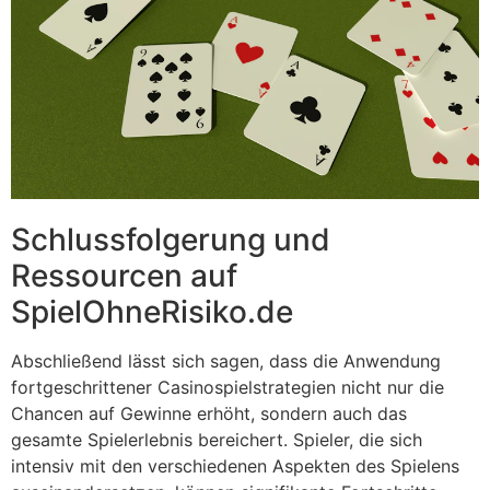
Schlussfolgerung und
Ressourcen auf
SpielOhneRisiko.de
Abschließend lässt sich sagen, dass die Anwendung
fortgeschrittener Casinospielstrategien nicht nur die
Chancen auf Gewinne erhöht, sondern auch das
gesamte Spielerlebnis bereichert. Spieler, die sich
intensiv mit den verschiedenen Aspekten des Spielens