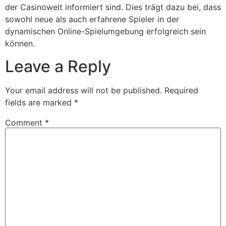
der Casinowelt informiert sind. Dies trägt dazu bei, dass
sowohl neue als auch erfahrene Spieler in der
dynamischen Online-Spielumgebung erfolgreich sein
können.
Leave a Reply
Your email address will not be published.
Required
fields are marked
*
Comment
*