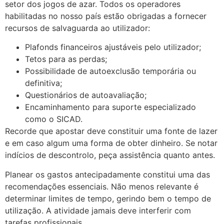
setor dos jogos de azar. Todos os operadores
habilitadas no nosso país estão obrigadas a fornecer
recursos de salvaguarda ao utilizador:
Plafonds financeiros ajustáveis pelo utilizador;
Tetos para as perdas;
Possibilidade de autoexclusão temporária ou
definitiva;
Questionários de autoavaliação;
Encaminhamento para suporte especializado
como o SICAD.
Recorde que apostar deve constituir uma fonte de lazer
e em caso algum uma forma de obter dinheiro. Se notar
indícios de descontrolo, peça assistência quanto antes.
Planear os gastos antecipadamente constitui uma das
recomendações essenciais. Não menos relevante é
determinar limites de tempo, gerindo bem o tempo de
utilização. A atividade jamais deve interferir com
tarefas profissionais.