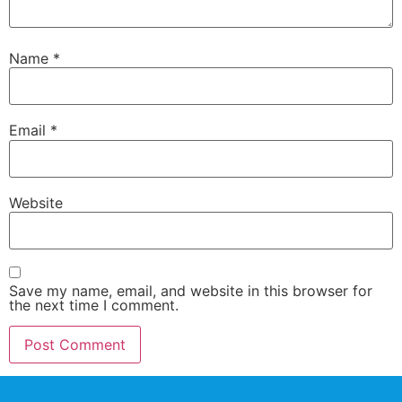
Name
*
Email
*
Website
Save my name, email, and website in this browser for
the next time I comment.