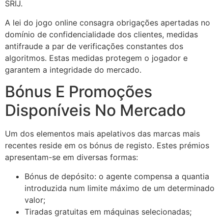
SRIJ.
A lei do jogo online consagra obrigações apertadas no
domínio de confidencialidade dos clientes, medidas
antifraude a par de verificações constantes dos
algoritmos. Estas medidas protegem o jogador e
garantem a integridade do mercado.
Bónus E Promoções
Disponíveis No Mercado
Um dos elementos mais apelativos das marcas mais
recentes reside em os bónus de registo. Estes prémios
apresentam-se em diversas formas:
Bónus de depósito: o agente compensa a quantia
introduzida num limite máximo de um determinado
valor;
Tiradas gratuitas em máquinas selecionadas;