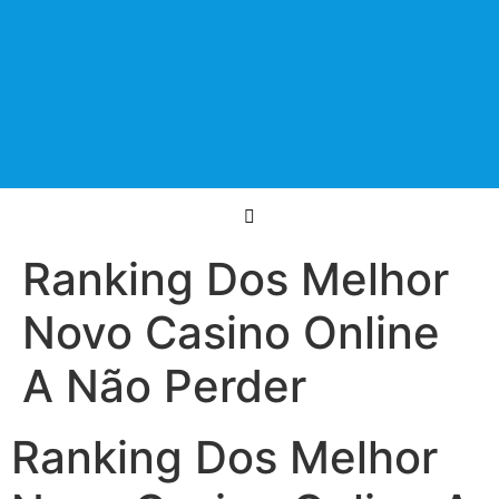
Ranking Dos Melhor
Novo Casino Online
A Não Perder
Ranking Dos Melhor