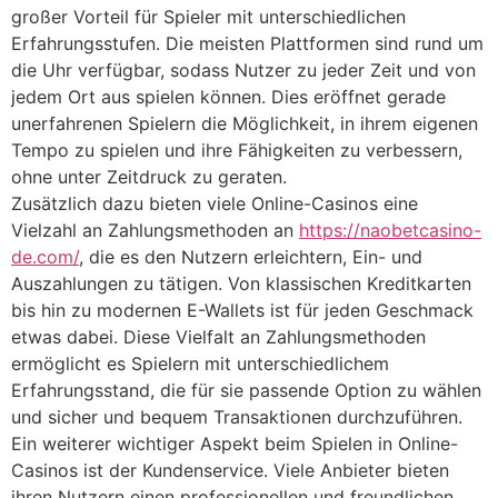
großer Vorteil für Spieler mit unterschiedlichen
Erfahrungsstufen. Die meisten Plattformen sind rund um
die Uhr verfügbar, sodass Nutzer zu jeder Zeit und von
jedem Ort aus spielen können. Dies eröffnet gerade
unerfahrenen Spielern die Möglichkeit, in ihrem eigenen
Tempo zu spielen und ihre Fähigkeiten zu verbessern,
ohne unter Zeitdruck zu geraten.
Zusätzlich dazu bieten viele Online-Casinos eine
Vielzahl an Zahlungsmethoden an
https://naobetcasino-
de.com/
, die es den Nutzern erleichtern, Ein- und
Auszahlungen zu tätigen. Von klassischen Kreditkarten
bis hin zu modernen E-Wallets ist für jeden Geschmack
etwas dabei. Diese Vielfalt an Zahlungsmethoden
ermöglicht es Spielern mit unterschiedlichem
Erfahrungsstand, die für sie passende Option zu wählen
und sicher und bequem Transaktionen durchzuführen.
Ein weiterer wichtiger Aspekt beim Spielen in Online-
Casinos ist der Kundenservice. Viele Anbieter bieten
ihren Nutzern einen professionellen und freundlichen