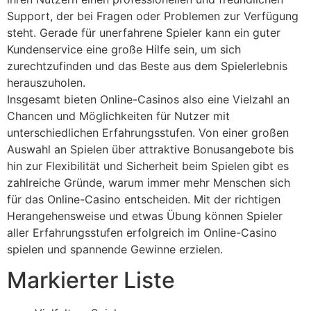
Support, der bei Fragen oder Problemen zur Verfügung
steht. Gerade für unerfahrene Spieler kann ein guter
Kundenservice eine große Hilfe sein, um sich
zurechtzufinden und das Beste aus dem Spielerlebnis
herauszuholen.
Insgesamt bieten Online-Casinos also eine Vielzahl an
Chancen und Möglichkeiten für Nutzer mit
unterschiedlichen Erfahrungsstufen. Von einer großen
Auswahl an Spielen über attraktive Bonusangebote bis
hin zur Flexibilität und Sicherheit beim Spielen gibt es
zahlreiche Gründe, warum immer mehr Menschen sich
für das Online-Casino entscheiden. Mit der richtigen
Herangehensweise und etwas Übung können Spieler
aller Erfahrungsstufen erfolgreich im Online-Casino
spielen und spannende Gewinne erzielen.
Markierter Liste