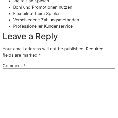
Vielfalt an Spielen
Boni und Promotionen nutzen
Flexibilität beim Spielen
Verschiedene Zahlungsmethoden
Professioneller Kundenservice
Leave a Reply
Your email address will not be published.
Required
fields are marked
*
Comment
*