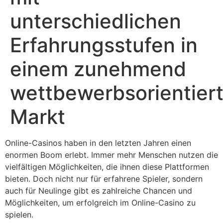
unterschiedlichen
Erfahrungsstufen in
einem zunehmend
wettbewerbsorientier
Markt
Online-Casinos haben in den letzten Jahren einen
enormen Boom erlebt. Immer mehr Menschen nutzen die
vielfältigen Möglichkeiten, die ihnen diese Plattformen
bieten. Doch nicht nur für erfahrene Spieler, sondern
auch für Neulinge gibt es zahlreiche Chancen und
Möglichkeiten, um erfolgreich im Online-Casino zu
spielen.