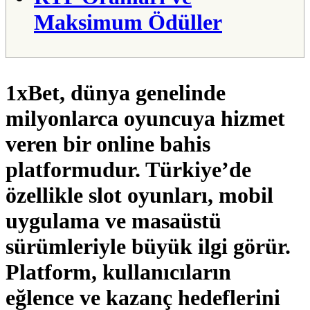
Maksimum Ödüller
1xBet, dünya genelinde
milyonlarca oyuncuya hizmet
veren bir online bahis
platformudur. Türkiye’de
özellikle slot oyunları, mobil
uygulama ve masaüstü
sürümleriyle büyük ilgi görür.
Platform, kullanıcıların
eğlence
ve
kazanç
hedeflerini