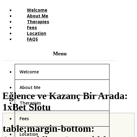
Welcome
About Me
Therapies
Fees
Location
FAQS
Welcome
About Me
Eğlence ve Kazanç Bir Arada:
Therapies
1xBet Slotu
Fees
table;margin-bottom:
Location