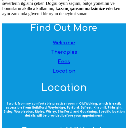
severlerin ilgisini çeker. Doğru oyun seçimi, bütçe yönetimi ve
bonusların akıllıca kullanımı,
kazanç şansını maksimize
ederken
aynı zamanda güvenli bir oyun deneyimi sunar.
Find Out More
Welcome
Therapies
Fees
Location
Location
I work from my comfortable practice room in Old Woking, which is easily
accessible from Guildford, Weybridge, Pyrford, Byfleet, Knaphill, Pirbright,
Bisley, Worplesdon, Ripley, Wisley, Shalford, and Godalming. Specific location
details will be provided before your appointment.