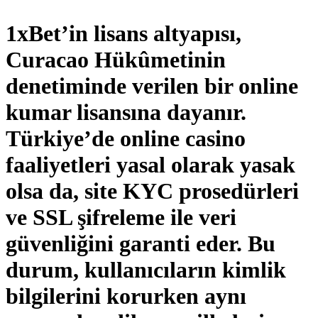
1xBet’in lisans altyapısı,
Curacao Hükûmetinin
denetiminde verilen bir online
kumar lisansına dayanır.
Türkiye’de online casino
faaliyetleri yasal olarak yasak
olsa da, site
KYC
prosedürleri
ve
SSL
şifreleme ile veri
güvenliğini garanti eder. Bu
durum, kullanıcıların kimlik
bilgilerini korurken aynı