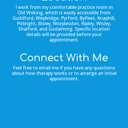
I work from my comfortable practice room in
Old Woking, which is easily accessible from
Guildford, Weybridge, Pyrford, Byfleet, Knaphill,
Pirbright, Bisley, Worplesdon, Ripley, Wisley,
Shalford, and Godalming. Specific location
details will be provided before your
appointment.
Connect With Me
Feel free to email me if you have any questions
about how therapy works or to arrange an initial
appointment.