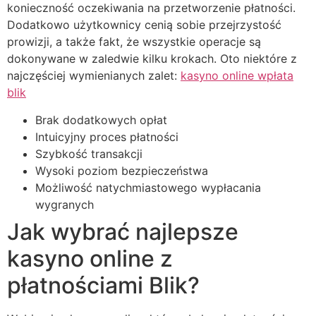
konieczność oczekiwania na przetworzenie płatności.
Dodatkowo użytkownicy cenią sobie przejrzystość
prowizji, a także fakt, że wszystkie operacje są
dokonywane w zaledwie kilku krokach. Oto niektóre z
najczęściej wymienianych zalet:
kasyno online wpłata
blik
Brak dodatkowych opłat
Intuicyjny proces płatności
Szybkość transakcji
Wysoki poziom bezpieczeństwa
Możliwość natychmiastowego wypłacania
wygranych
Jak wybrać najlepsze
kasyno online z
płatnościami Blik?