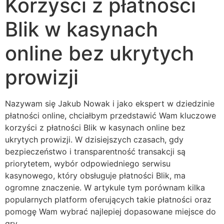
Korzyści z płatności
Blik w kasynach
online bez ukrytych
prowizji
Nazywam się Jakub Nowak i jako ekspert w dziedzinie
płatności online, chciałbym przedstawić Wam kluczowe
korzyści z płatności Blik w kasynach online bez
ukrytych prowizji. W dzisiejszych czasach, gdy
bezpieczeństwo i transparentność transakcji są
priorytetem, wybór odpowiedniego serwisu
kasynowego, który obsługuje płatności Blik, ma
ogromne znaczenie. W artykule tym porównam kilka
popularnych platform oferujących takie płatności oraz
pomogę Wam wybrać najlepiej dopasowane miejsce do
gry.