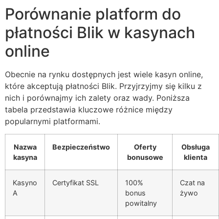
Porównanie platform do
płatności Blik w kasynach
online
Obecnie na rynku dostępnych jest wiele kasyn online,
które akceptują płatności Blik. Przyjrzyjmy się kilku z
nich i porównajmy ich zalety oraz wady. Poniższa
tabela przedstawia kluczowe różnice między
popularnymi platformami.
Nazwa
Bezpieczeństwo
Oferty
Obsługa
kasyna
bonusowe
klienta
Kasyno
Certyfikat SSL
100%
Czat na
A
bonus
żywo
powitalny