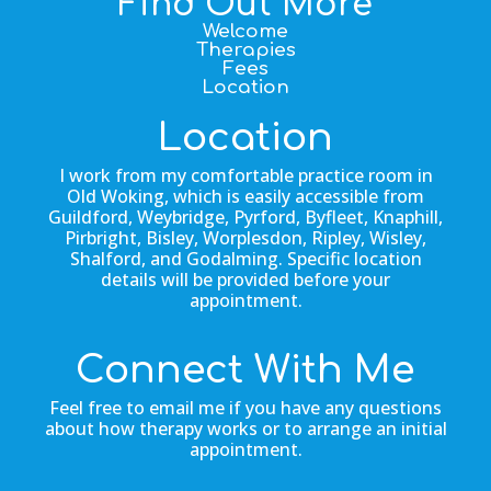
Find Out More
Welcome
Therapies
Fees
Location
Location
I work from my comfortable practice room in
Old Woking, which is easily accessible from
Guildford, Weybridge, Pyrford, Byfleet, Knaphill,
Pirbright, Bisley, Worplesdon, Ripley, Wisley,
Shalford, and Godalming. Specific location
details will be provided before your
appointment.
Connect With Me
Feel free to email me if you have any questions
about how therapy works or to arrange an initial
appointment.