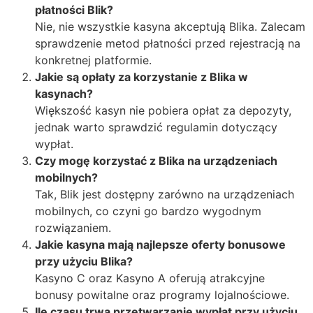
płatności Blik?
Nie, nie wszystkie kasyna akceptują Blika. Zalecam
sprawdzenie metod płatności przed rejestracją na
konkretnej platformie.
Jakie są opłaty za korzystanie z Blika w
kasynach?
Większość kasyn nie pobiera opłat za depozyty,
jednak warto sprawdzić regulamin dotyczący
wypłat.
Czy mogę korzystać z Blika na urządzeniach
mobilnych?
Tak, Blik jest dostępny zarówno na urządzeniach
mobilnych, co czyni go bardzo wygodnym
rozwiązaniem.
Jakie kasyna mają najlepsze oferty bonusowe
przy użyciu Blika?
Kasyno C oraz Kasyno A oferują atrakcyjne
bonusy powitalne oraz programy lojalnościowe.
Ile czasu trwa przetwarzanie wypłat przy użyciu