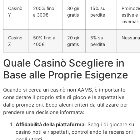
Casinò
200% fino
30 giri
15% su
Promozi
Y
a 300€
gratis
perdite
estive e
invernali
Casinò
50% fino a
20 giri
5% su
Nessuna
Z
400€
gratis
perdite
Quale Casinò Scegliere in
Base alle Proprie Esigenze
Quando si cerca un casinò non AAMS, è importante
considerare il proprio stile di gioco e le aspettative
dalle promozioni. Ecco alcuni criteri da utilizzare per
prendere una decisione informata:
Affidabilità della piattaforma:
Scegli di giocare su
casinò noti e rispettati, controllando le recensioni
degli utenti.