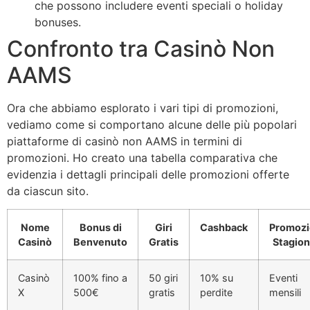
che possono includere eventi speciali o holiday
bonuses.
Confronto tra Casinò Non
AAMS
Ora che abbiamo esplorato i vari tipi di promozioni,
vediamo come si comportano alcune delle più popolari
piattaforme di casinò non AAMS in termini di
promozioni. Ho creato una tabella comparativa che
evidenzia i dettagli principali delle promozioni offerte
da ciascun sito.
Nome
Bonus di
Giri
Cashback
Promozi
Casinò
Benvenuto
Gratis
Stagion
Casinò
100% fino a
50 giri
10% su
Eventi
X
500€
gratis
perdite
mensili