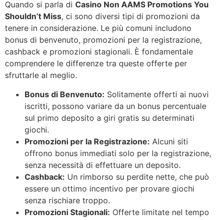
Quando si parla di
Casino Non AAMS Promotions You
Shouldn’t Miss
, ci sono diversi tipi di promozioni da
tenere in considerazione. Le più comuni includono
bonus di benvenuto, promozioni per la registrazione,
cashback e promozioni stagionali. È fondamentale
comprendere le differenze tra queste offerte per
sfruttarle al meglio.
Bonus di Benvenuto:
Solitamente offerti ai nuovi
iscritti, possono variare da un bonus percentuale
sul primo deposito a giri gratis su determinati
giochi.
Promozioni per la Registrazione:
Alcuni siti
offrono bonus immediati solo per la registrazione,
senza necessità di effettuare un deposito.
Cashback:
Un rimborso su perdite nette, che può
essere un ottimo incentivo per provare giochi
senza rischiare troppo.
Promozioni Stagionali:
Offerte limitate nel tempo