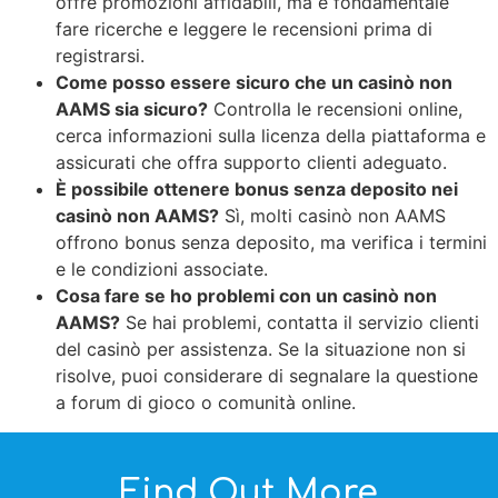
offre promozioni affidabili, ma è fondamentale
fare ricerche e leggere le recensioni prima di
registrarsi.
Come posso essere sicuro che un casinò non
AAMS sia sicuro?
Controlla le recensioni online,
cerca informazioni sulla licenza della piattaforma e
assicurati che offra supporto clienti adeguato.
È possibile ottenere bonus senza deposito nei
casinò non AAMS?
Sì, molti casinò non AAMS
offrono bonus senza deposito, ma verifica i termini
e le condizioni associate.
Cosa fare se ho problemi con un casinò non
AAMS?
Se hai problemi, contatta il servizio clienti
del casinò per assistenza. Se la situazione non si
risolve, puoi considerare di segnalare la questione
a forum di gioco o comunità online.
Find Out More