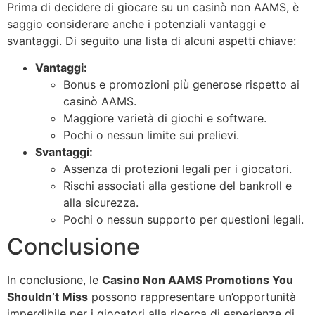
Prima di decidere di giocare su un casinò non AAMS, è
saggio considerare anche i potenziali vantaggi e
svantaggi. Di seguito una lista di alcuni aspetti chiave:
Vantaggi:
Bonus e promozioni più generose rispetto ai
casinò AAMS.
Maggiore varietà di giochi e software.
Pochi o nessun limite sui prelievi.
Svantaggi:
Assenza di protezioni legali per i giocatori.
Rischi associati alla gestione del bankroll e
alla sicurezza.
Pochi o nessun supporto per questioni legali.
Conclusione
In conclusione, le
Casino Non AAMS Promotions You
Shouldn’t Miss
possono rappresentare un’opportunità
imperdibile per i giocatori alla ricerca di esperienze di