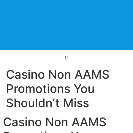
Casino Non AAMS
Promotions You
Shouldn’t Miss
Casino Non AAMS