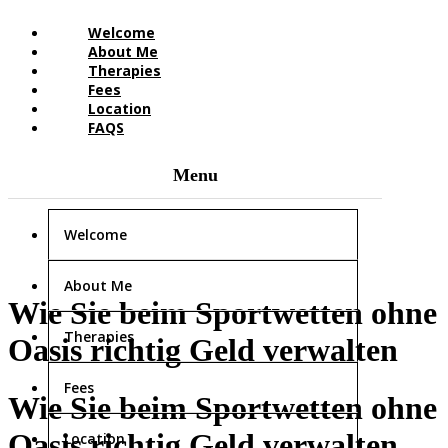
Welcome
About Me
Therapies
Fees
Location
FAQS
Welcome
About Me
Wie Sie beim Sportwetten ohne
Therapies
Oasis richtig Geld verwalten
Fees
Wie Sie beim Sportwetten ohne
Oasis richtig Geld verwalten
Location