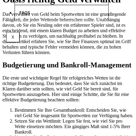
FAQS
Das verwalten von Geld beim Sportwetten ist eine grundlegende
Fähigkeit, die jeder Wettende beherrschen sollte. Unabhängig
davon, ob Sie ein Neuling oder ein erfahrener Spieler sind, ist es
entscheidend, mit einem klaren Budget zu arbeiten und effektive
Strategien zu verfolgen, um nachhaltig profitabel zu bleiben. In
X
diesem Artikel erfahren Sie, wie Sie Ihre Finanzen optimal im Griff
behalten und typische Fehler vermeiden können, die zu hohen
Verlusten führen können.
Budgetierung und Bankroll-Management
Die erste und wichtigste Regel für erfolgreiches Wetten ist die
richtige Budgetierung. Das bedeutet, dass Sie sich zunächst im
Klaren darüber sein sollten, wie viel Geld Sie bereit sind, für
Sportwetten auszugeben. Hier sind einige Schritte, die Sie für eine
effektive Budgetierung beachten sollten:
Bestimmen Sie Ihre Gesamtbankroll: Entscheiden Sie, wie
viel Geld Sie insgesamt für Sportwetten zur Verfügung haben.
Setzen Sie ein Wettlimit: Legen Sie fest, wie viel Sie pro
Wette einsetzen möchten. Ein gängiges Maß sind 1-5% Ihrer
Bankroll.